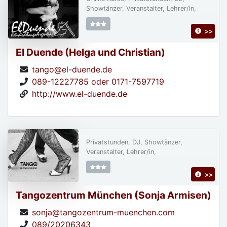
Showtänzer, Veranstalter, Lehrer/in,
>>
El Duende (Helga und Christian)
tango@el-duende.de
089-12227785 oder 0171-7597719
http://www.el-duende.de
Privatstunden, DJ, Showtänzer,
Veranstalter, Lehrer/in,
>>
Tangozentrum München (Sonja Armisen)
sonja@tangozentrum-muenchen.com
089/20206343