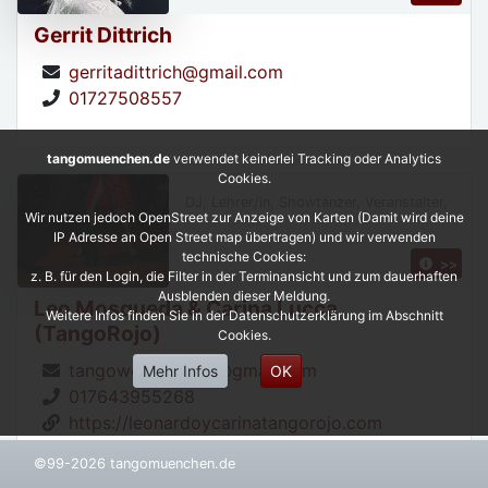
Gerrit Dittrich
gerritadittrich@gmail.com
01727508557
tangomuenchen.de
verwendet keinerlei Tracking oder Analytics
Cookies.
DJ, Lehrer/in, Showtänzer, Veranstalter,
Wir nutzen jedoch OpenStreet zur Anzeige von Karten (Damit wird deine
IP Adresse an Open Street map übertragen) und wir verwenden
technische Cookies:
>>
z. B. für den Login, die Filter in der Terminansicht und zum dauerhaften
Ausblenden dieser Meldung.
Leo Mosqueda & Carina Lucca
Weitere Infos finden Sie in der Datenschutzerklärung im Abschnitt
(TangoRojo)
Cookies.
tangoweekend.de@gmail.com
Mehr Infos
OK
017643955268
https://leonardoycarinatangorojo.com
©99-2026 tangomuenchen.de