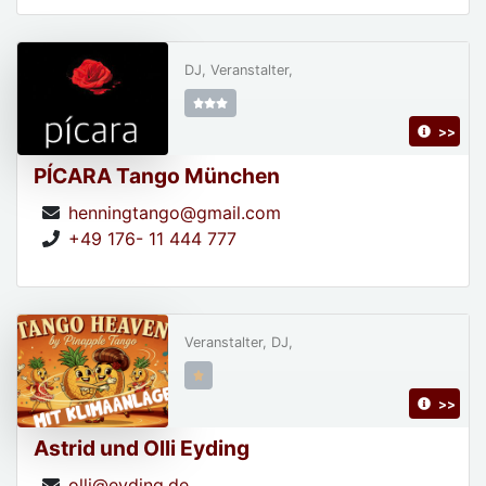
DJ, Veranstalter,
>>
PÍCARA Tango München
henningtango@gmail.com
+49 176- 11 444 777
Veranstalter, DJ,
>>
Astrid und Olli Eyding
olli@eyding.de