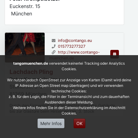
Euckenstr. 15
München
info@contango.eu
015773277327
http://www.contango-
muenchen.de
tangomuenchen.de
verwendet keinerlei Tracking oder Analytics
Cookies.
Lachdach Pling
Peter Krempelsetzer
Wir nutzen jedoch OpenStreet zur Anzeige von Karten (Damit wird deine
IP Adresse an Open Street map übertragen) und wir verwenden
Steinerstr. 5-9
technische Cookies:
81369
München
z. B. für den Login, die Filter in der Terminansicht und zum dauerhaften
Ausblenden dieser Meldung.
Durch den Firmenhof ca. 40m: rechts rum ums Gebäude
Weitere Infos finden Sie in der Datenschutzerklärung im Abschnitt
bis zur Glastüre beim Hintereingang, 3. Stock
Cookies.
Mehr Infos
OK