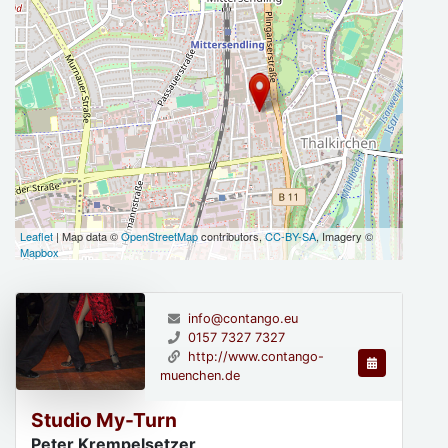
Leaflet
| Map data ©
OpenStreetMap
contributors,
CC-BY-SA
, Imagery ©
Mapbox
info@contango.eu
0157 7327 7327
http://www.contango-
muenchen.de
Studio My-Turn
Peter Krempelsetzer