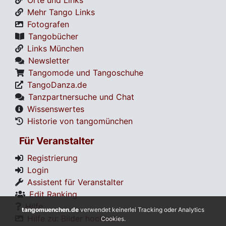
Orte und Links
Mehr Tango Links
Fotografen
Tangobücher
Links München
Newsletter
Tangomode und Tangoschuhe
TangoDanza.de
Tanzpartnersuche und Chat
Wissenswertes
Historie von tangomünchen
Für Veranstalter
Registrierung
Login
Assistent für Veranstalter
Edit Ranking
Hilfe
tangomuenchen.de
verwendet keinerlei Tracking oder Analytics
Hilfe zu: Bilder hochladen
Cookies.