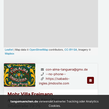
Leaflet
| Map data ©
OpenStreetMap
contributors,
CC-BY-SA
, Imagery ©
Mapbox
con-alma-tanguera@gmx.de
--no-phone--
https://sabado-
ingles.jimdosite.com
Mohr Villa Freimann
Anja+Florian con Alma Tanguera
tangomuenchen.de
verwendet keinerlei Tracking oder Analytics
Situlistraße 73-75
Cookies.