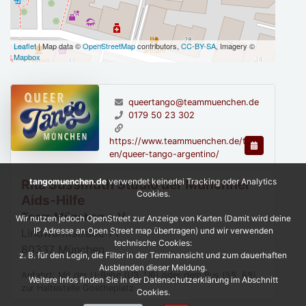
Leaflet
| Map data ©
OpenStreetMap
contributors,
CC-BY-SA
, Imagery ©
Mapbox
queertango@teammuenchen.de
0179 50 23 302
https://www.teammuenchen.de/tanz
en/queer-tango-argentino/
tangomuenchen.de
verwendet keinerlei Tracking oder Analytics
Rita Süssmuth Studio der Münchner
Cookies.
Aids-Hilfe
Team München e.V.
Wir nutzen jedoch OpenStreet zur Anzeige von Karten (Damit wird deine
IP Adresse an Open Street map übertragen) und wir verwenden
Lindwurmstraße 71
technische Cookies:
80337
München
z. B. für den Login, die Filter in der Terminansicht und zum dauerhaften
Ausblenden dieser Meldung.
Anfahrt: Mit der U-Bahn (U3, U6) oder dem Bus (58, 68)
Weitere Infos finden Sie in der Datenschutzerklärung im Abschnitt
zur Haltestelle Goetheplatz
Cookies.