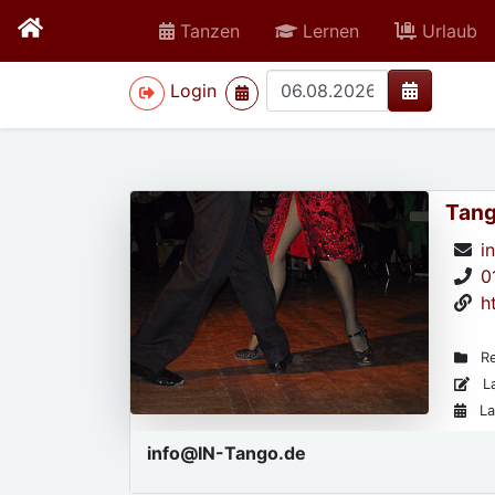
Tanzen
Lernen
Urlaub
>
Login
Tango
i
0
h
Re
La
La
info@IN-Tango.de