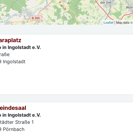
Leaflet
| Map data 
araplatz
 in Ingolstadt e.V.
traße
9
Ingolstadt
indesaal
 in Ingolstadt e.V.
tädter Straße 1
9
Pörnbach