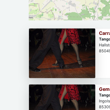
Carr
Tango
Halls
8504
Geme
Tango
Ingols
8530