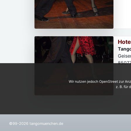
Hote
Tango
Geise
8507
Wir nutzen jedoch OpenStreet zur Anz
z. B. für
©99-2026 tangomuenchen.de