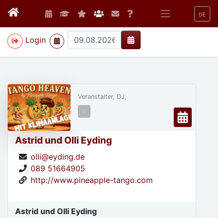
DE
>
Login
Veranstalter, DJ,
Astrid und Olli Eyding
olli@eyding.de
089 51664905
http://www.pineapple-tango.com
Astrid und Olli Eyding