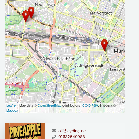
Leaflet
| Map data ©
OpenStreetMap
contributors,
CC-BY-SA
, Imagery ©
Mapbox
olli@eyding.de
01632540988