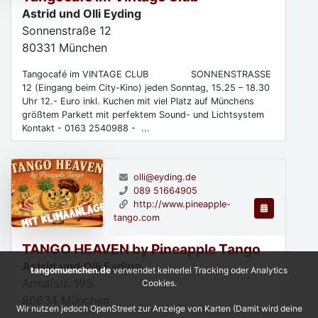
Astrid und Olli Eyding
Sonnenstraße 12
80331
München
Tangocafé im VINTAGE CLUB SONNENSTRASSE
12 (Eingang beim City-Kino) jeden Sonntag, 15.25 – 18.30
Uhr 12.- Euro inkl. Kuchen mit viel Platz auf Münchens
größtem Parkett mit perfektem Sound- und Lichtsystem
Kontakt - 0163 2540988 - ...
olli@eyding.de
089 51664905
http://www.pineapple-
tango.com
TANGO HEAVEN by Pineapple Tango
Astrid und Olli Eyding
tangomuenchen.de
verwendet keinerlei Tracking oder Analytics
Arnulfstr. 195
Cookies.
80634
München
Wir nutzen jedoch OpenStreet zur Anzeige von Karten (Damit wird deine