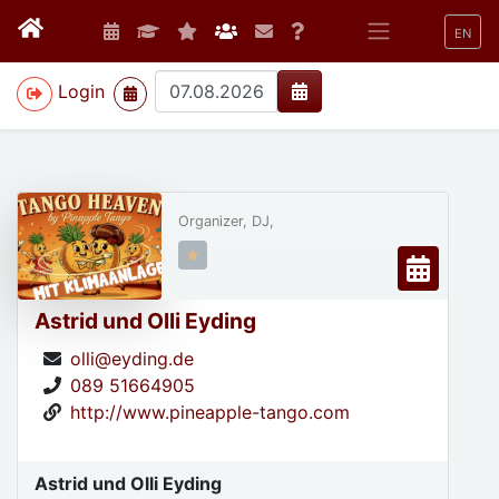
EN
>
Login
Organizer, DJ,
Astrid und Olli Eyding
olli@eyding.de
089 51664905
http://www.pineapple-tango.com
Astrid und Olli Eyding