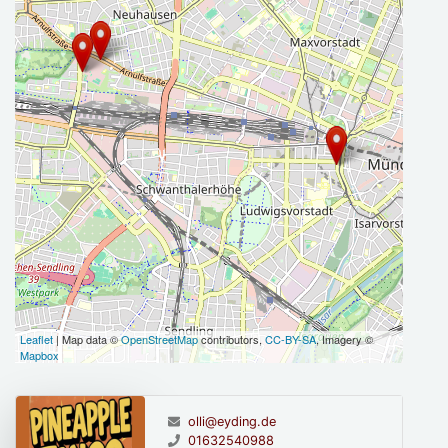
Leaflet
| Map data ©
OpenStreetMap
contributors,
CC-BY-SA
, Imagery ©
Mapbox
olli@eyding.de
01632540988