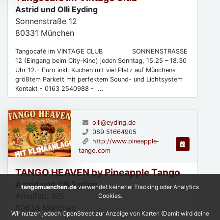
Astrid und Olli Eyding
Sonnenstraße 12
80331
München
Tangocafé im VINTAGE CLUB SONNENSTRASSE
12 (Eingang beim City-Kino) jeden Sonntag, 15.25 – 18.30
Uhr 12.- Euro inkl. Kuchen mit viel Platz auf Münchens
größtem Parkett mit perfektem Sound- und Lichtsystem
Kontakt - 0163 2540988 - ...
olli@eyding.de
089 51664905
http://www.pineapple-
tango.com
TANGO HEAVEN by Pineapple Tango
Astrid und Olli Eyding
tangomuenchen.de
verwendet keinerlei Tracking oder Analytics
Arnulfstr. 195
Cookies.
80634
München
Wir nutzen jedoch OpenStreet zur Anzeige von Karten (Damit wird deine