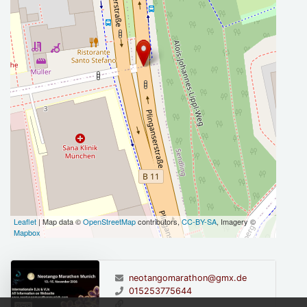
Leaflet
| Map data ©
OpenStreetMap
contributors,
CC-BY-SA
, Imagery ©
Mapbox
neotangomarathon@gmx.de
015253775644