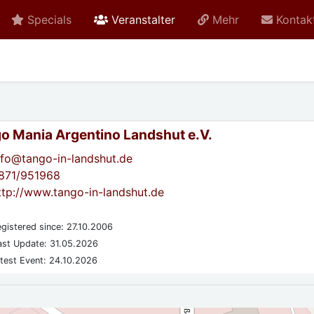
active
Specials
Veranstalter
Mehr
Kontak
o Mania Argentino Landshut e.V.
nfo@tango-in-landshut.de
871/951968
ttp://www.tango-in-landshut.de
gistered since: 27.10.2006
st Update: 31.05.2026
test Event: 24.10.2026