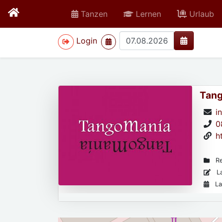
Tanzen
Lernen
Urlaub
>
Login
Tang
i
0
h
Re
La
La