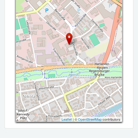
Leaflet
| ©
OpenStreetMap
contributors