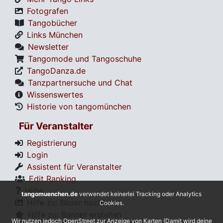
Fotografen
Tangobücher
Links München
Newsletter
Tangomode und Tangoschuhe
TangoDanza.de
Tanzpartnersuche und Chat
Wissenswertes
Historie von tangomünchen
Für Veranstalter
Registrierung
Login
Assistent für Veranstalter
Edit Ranking
Hilfe
tangomuenchen.de
verwendet keinerlei Tracking oder Analytics
Hilfe zu: Bilder hochladen
Cookies.
Hilfe zu: Banner erstellen
Wir nutzen jedoch OpenStreet zur Anzeige von Karten (Damit wird deine