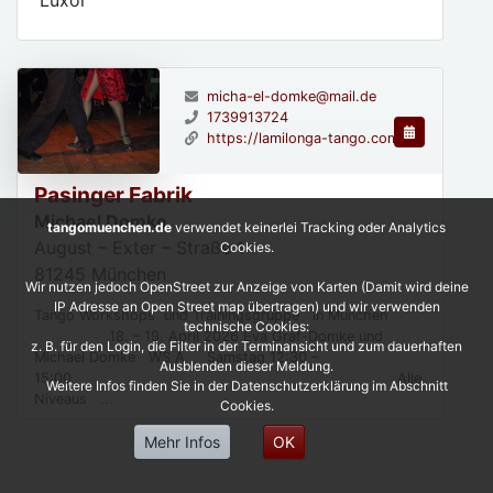
micha-el-domke@mail.de
1739913724
https://lamilonga-tango.com
Pasinger Fabrik
Michael Domke
tangomuenchen.de
verwendet keinerlei Tracking oder Analytics
August – Exter – Straße 1
Cookies.
81245
München
Wir nutzen jedoch OpenStreet zur Anzeige von Karten (Damit wird deine
IP Adresse an Open Street map übertragen) und wir verwenden
Tango Workshops und Trainingsgruppe in München
technische Cookies:
18. – 19. April 2026 Eva Graf-Domke und
z. B. für den Login, die Filter in der Terminansicht und zum dauerhaften
Michael Domke WS A Samstag 12:30 –
Ausblenden dieser Meldung.
15:00 Alle
Weitere Infos finden Sie in der Datenschutzerklärung im Abschnitt
Niveaus ...
Cookies.
Mehr Infos
OK