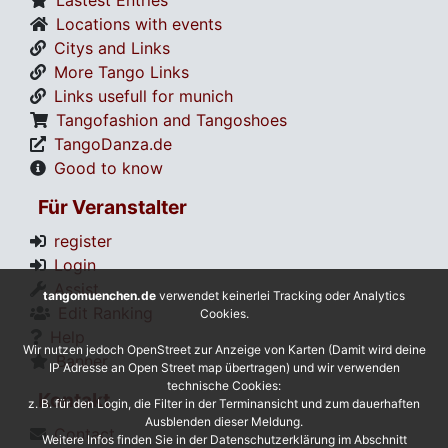
Locations with events
Citys and Links
More Tango Links
Links usefull for munich
Tangofashion and Tangoshoes
TangoDanza.de
Good to know
Für Veranstalter
register
Login
Assist
tangomuenchen.de
verwendet keinerlei Tracking oder Analytics
Edit Ranking
Cookies.
Help
Wir nutzen jedoch OpenStreet zur Anzeige von Karten (Damit wird deine
Banner
IP Adresse an Open Street map übertragen) und wir verwenden
technische Cookies:
Kontakt
z. B. für den Login, die Filter in der Terminansicht und zum dauerhaften
Ausblenden dieser Meldung.
Contact
Weitere Infos finden Sie in der Datenschutzerklärung im Abschnitt