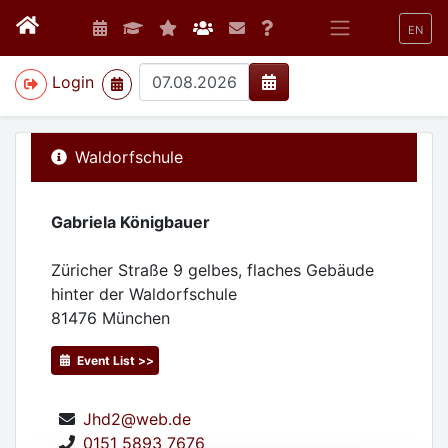
EN
>
Login
Waldorfschule
Gabriela Königbauer
Züricher Straße 9 gelbes, flaches Gebäude
hinter der Waldorfschule
81476
München
Event List >>
Jhd2@web.de
0151 5893 7676