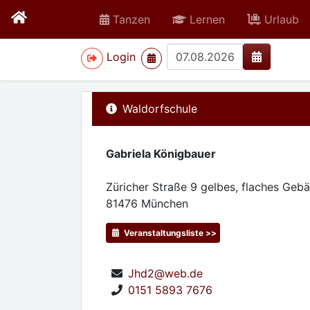
Tanzen
Lernen
Urlaub
>
Login
Waldorfschule
Gabriela Königbauer
Züricher Straße 9 gelbes, flaches Geb
81476
München
Veranstaltungsliste >>
Jhd2@web.de
0151 5893 7676