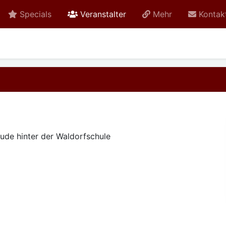
active
Specials
Veranstalter
Mehr
Kontak
äude hinter der Waldorfschule