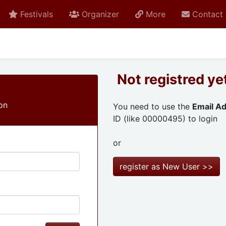
Festivals
Organizer
More
Contact
Not registred ye
on
You need to use the
Email A
ID (like 00000495) to login
or
register as New User >>