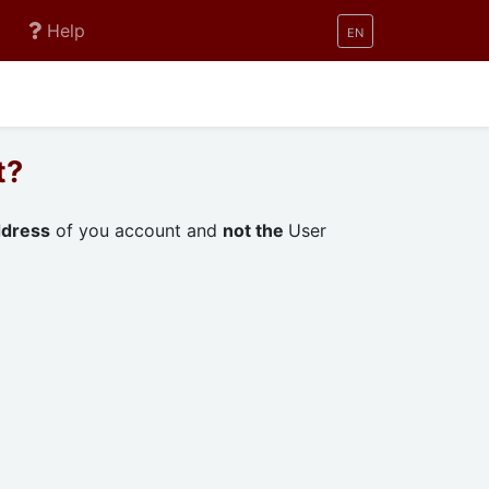
Help
EN
t?
ddress
of you account and
not the
User