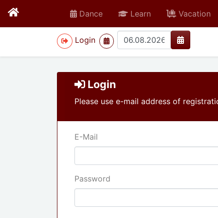
Dance
Learn
Vacation
>
Login
Login
Please use e-mail address of registrati
E-Mail
Password