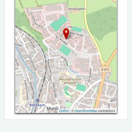
Leaflet
| ©
OpenStreetMap
contributors