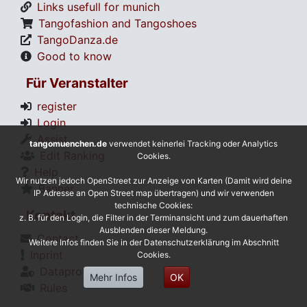
Links usefull for munich
Tangofashion and Tangoshoes
TangoDanza.de
Good to know
Für Veranstalter
register
Login
Assist
tangomuenchen.de
verwendet keinerlei Tracking oder Analytics
Edit Ranking
Cookies.
Help
Wir nutzen jedoch OpenStreet zur Anzeige von Karten (Damit wird deine
Banner
IP Adresse an Open Street map übertragen) und wir verwenden
technische Cookies:
Kontakt
z. B. für den Login, die Filter in der Terminansicht und zum dauerhaften
Ausblenden dieser Meldung.
Contact
Weitere Infos finden Sie in der Datenschutzerklärung im Abschnitt
Inprint
Cookies.
Dataprotection
Mehr Infos
OK
Rules