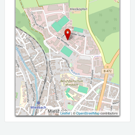
Leaflet
| ©
OpenStreetMap
contributors