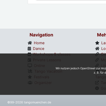
Navigation
Meh
Home
La
Dance
Lo
Workshops & classes
Ci
Private Lessons
Mo
Online
Li
Wir nutzen jedoch OpenStreet zur Anz
Tango Vacation
Ta
z. B. für
Festivals
Tango
Organizer
Ta
Go
©99-2026 tangomuenchen.de