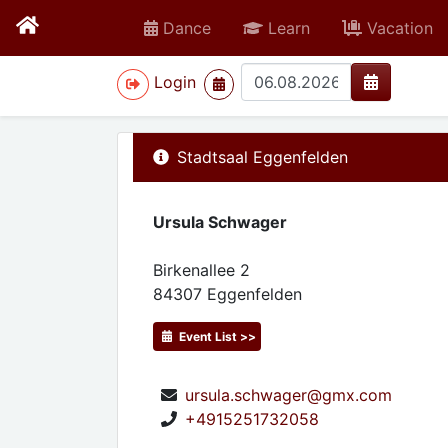
Dance
Learn
Vacation
>
Login
Stadtsaal Eggenfelden
Ursula Schwager
Birkenallee 2
84307
Eggenfelden
Event List >>
ursula.schwager@gmx.com
+4915251732058