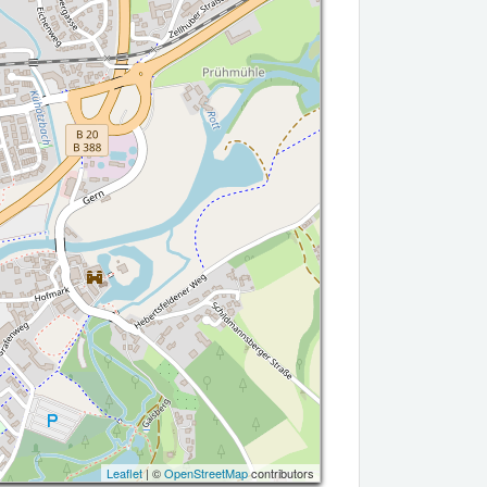
Leaflet
| ©
OpenStreetMap
contributors