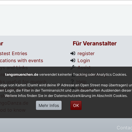
r
Für Veranstalter
stest Entries
register
cations with events
Login
tys and Links
Assist
re Tango Links
Edit Ranking
tangomuenchen.de
verwendet keinerlei Tracking oder Analytics Cookies.
nks usefull for munich
Help
eige von Karten (Damit wird deine IP Adresse an Open Street map übertragen) 
ngofashion and
Banner
 den Login, die Filter in der Terminansicht und zum dauerhaften Ausblenden diese
shoes
Weitere Infos finden Sie in der Datenschutzerklärung im Abschnitt Cookies.
ngoDanza.de
Mehr Infos
OK
od to know
Conta