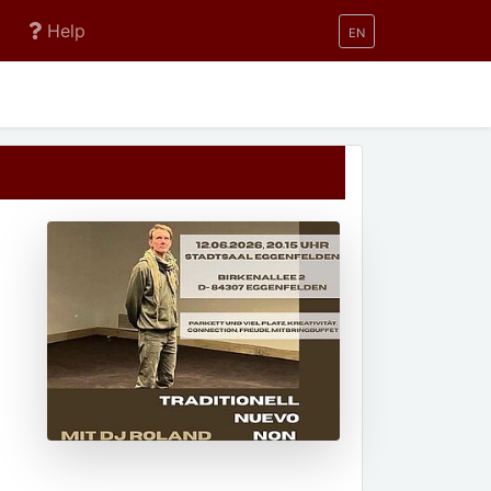
Help
EN