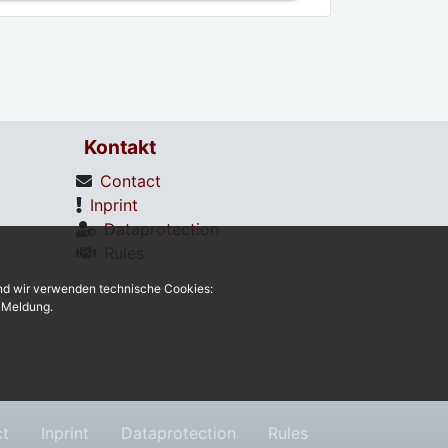
Kontakt
Contact
Inprint
Dataprotection
Rules
und wir verwenden technische Cookies:
r Meldung.
ct
Inprint
Dataprotection
Rules