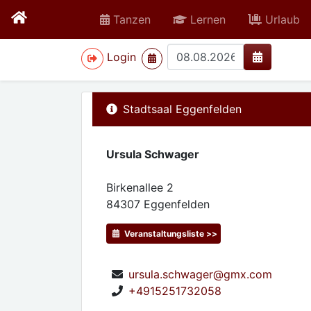
Tanzen
Lernen
Urlaub
>
Login
Stadtsaal Eggenfelden
Ursula Schwager
Birkenallee 2
84307
Eggenfelden
Veranstaltungsliste >>
ursula.schwager@gmx.com
+4915251732058