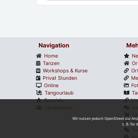
Navigation
Meh
Home
Ne
Tanzen
Or
Workshops & Kurse
Or
Privat Stunden
Me
Online
Fo
Tangourlaub
Ta
Specials
Li
Veranstalter
Ne
Ta
Wir nutzen jedoch OpenStreet zur Anz
Ta
z. B. für
Ta
Wi