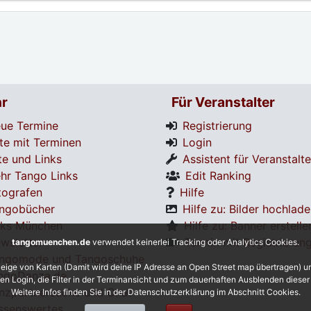
r
Für Veranstalter
ue Termine
Registrierung
te mit Terminen
Login
te und Links
Assistent für Veranstalte
hr Tango Links
Edit Ranking
tografen
Hilfe
ngobücher
Hilfe zu: Bilder hochlad
nks München
Hilfe zu: Banner erstelle
wsletter
Termin mit Registrierun
tangomuenchen.de
verwendet keinerlei Tracking oder Analytics Cookies.
ngomode und Tangoschuhe
eige von Karten (Damit wird deine IP Adresse an Open Street map übertragen) 
ngoDanza.de
 den Login, die Filter in der Terminansicht und zum dauerhaften Ausblenden diese
nzpartnersuche und Chat
Weitere Infos finden Sie in der Datenschutzerklärung im Abschnitt Cookies.
ssenswertes