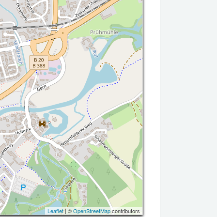
Leaflet
| ©
OpenStreetMap
contributors