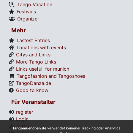
Tango Vacation
Festivals
Organizer
Mehr
Lastest Entries
Locations with events
Citys and Links
More Tango Links
Links usefull for munich
Tangofashion and Tangoshoes
TangoDanza.de
Good to know
Für Veranstalter
register
Login
Assist
tangomuenchen.de
verwendet keinerlei Tracking oder Analytics