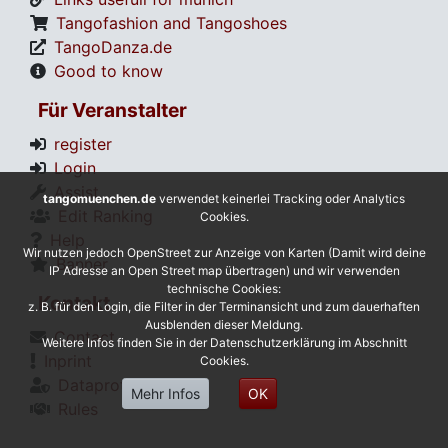
Tangofashion and Tangoshoes
TangoDanza.de
Good to know
Für Veranstalter
register
Login
Assist
tangomuenchen.de
verwendet keinerlei Tracking oder Analytics
Edit Ranking
Cookies.
Help
Wir nutzen jedoch OpenStreet zur Anzeige von Karten (Damit wird deine
Banner
IP Adresse an Open Street map übertragen) und wir verwenden
technische Cookies:
Kontakt
z. B. für den Login, die Filter in der Terminansicht und zum dauerhaften
Ausblenden dieser Meldung.
Contact
Weitere Infos finden Sie in der Datenschutzerklärung im Abschnitt
Inprint
Cookies.
Dataprotection
Mehr Infos
OK
Rules