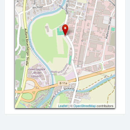
Leaflet
| ©
OpenStreetMap
contributors