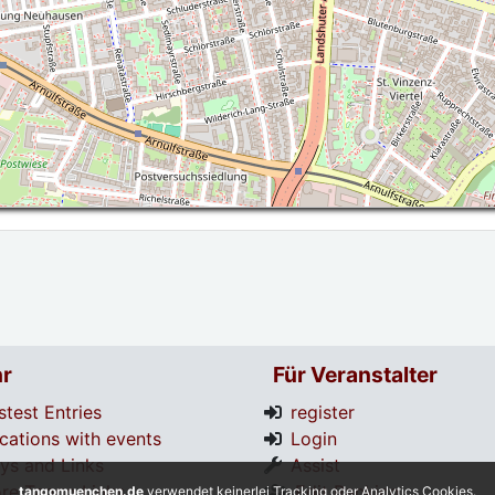
r
Für Veranstalter
stest Entries
register
cations with events
Login
tys and Links
Assist
re Tango Links
Edit Ranking
tangomuenchen.de
verwendet keinerlei Tracking oder Analytics Cookies.