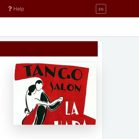
Help
EN