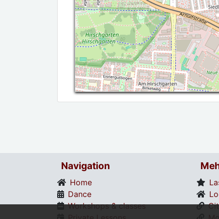
Navigation
Meh
Home
La
Dance
Lo
Workshops & classes
Ci
Private Lessons
Mo