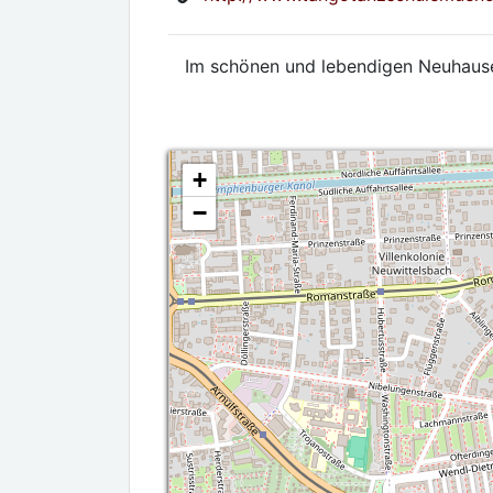
Im schönen und lebendigen Neuhaus
+
−