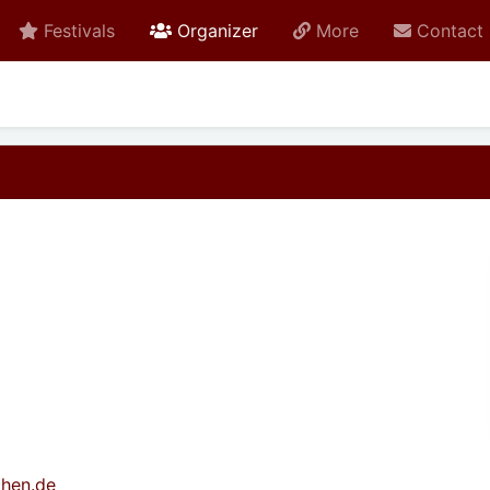
active
Festivals
Organizer
More
Contact
chen.de