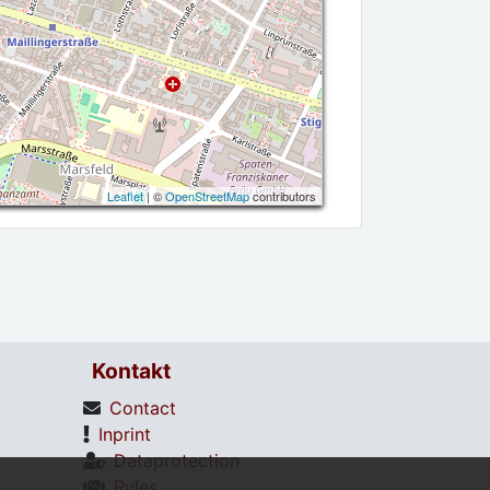
Leaflet
| ©
OpenStreetMap
contributors
Kontakt
Contact
Inprint
Dataprotection
Rules