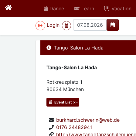
Dance
Learn
Vacation
>
Login
Tango-Salon La Hada
Tango-Salon La Hada
Rotkreuzplatz 1
80634
München
Event List >>
burkhard.schwerin@web.de
0176 24482941
http://www.tangotanzschulemuen