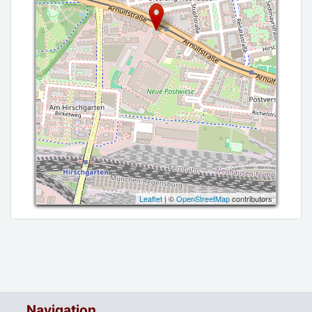
Leaflet
| ©
OpenStreetMap
contributors
Navigation