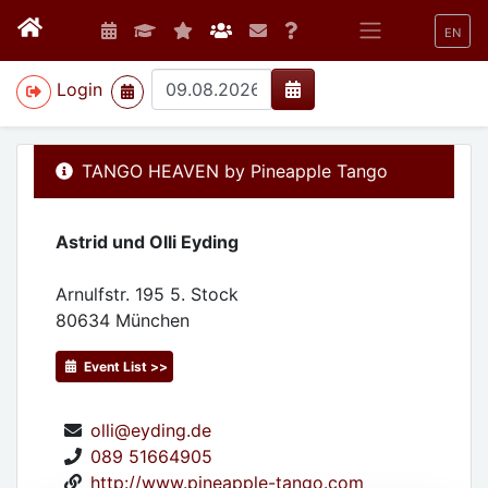
EN
>
Login
TANGO HEAVEN by Pineapple Tango
Astrid und Olli Eyding
Arnulfstr. 195 5. Stock
80634
München
Event List >>
olli@eyding.de
089 51664905
http://www.pineapple-tango.com