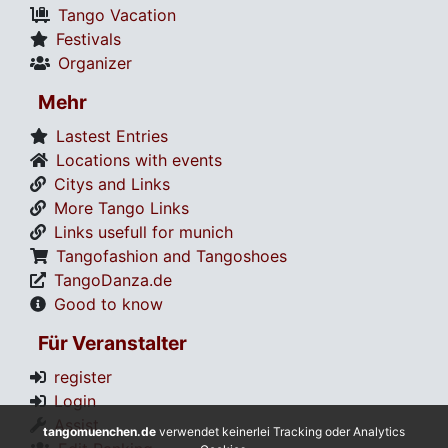
Tango Vacation
Festivals
Organizer
Mehr
Lastest Entries
Locations with events
Citys and Links
More Tango Links
Links usefull for munich
Tangofashion and Tangoshoes
TangoDanza.de
Good to know
Für Veranstalter
register
Login
Assist
tangomuenchen.de
verwendet keinerlei Tracking oder Analytics