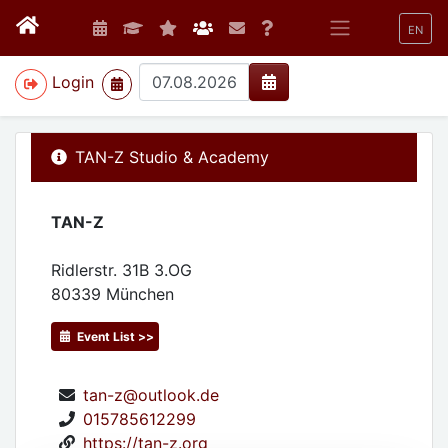
EN
>
Login
TAN-Z Studio & Academy
TAN-Z
Ridlerstr. 31B 3.OG
80339
München
Event List >>
tan-z@outlook.de
015785612299
https://tan-z.org