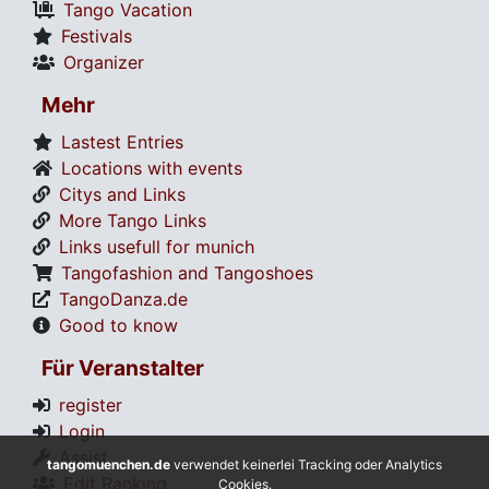
Tango Vacation
Festivals
Organizer
Mehr
Lastest Entries
Locations with events
Citys and Links
More Tango Links
Links usefull for munich
Tangofashion and Tangoshoes
TangoDanza.de
Good to know
Für Veranstalter
register
Login
Assist
tangomuenchen.de
verwendet keinerlei Tracking oder Analytics
Edit Ranking
Cookies.