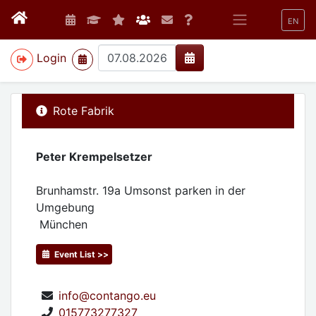
EN
>
Login
Rote Fabrik
Peter Krempelsetzer
Brunhamstr. 19a Umsonst parken in der
Umgebung
München
Event List >>
info@contango.eu
015773277327