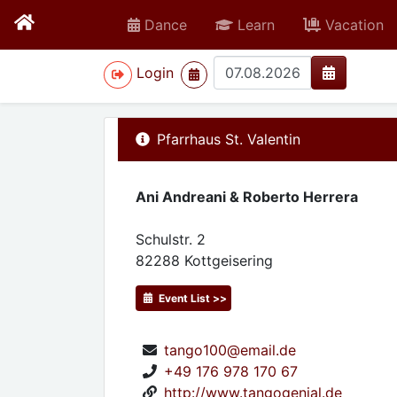
Dance
Learn
Vacation
>
Login
Pfarrhaus St. Valentin
Ani Andreani & Roberto Herrera
Schulstr. 2
82288
Kottgeisering
Event List >>
tango100@email.de
+49 176 978 170 67
http://www.tangogenial.de