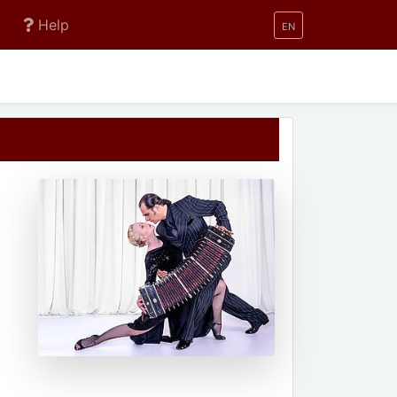
Help
EN