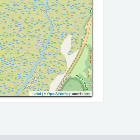
Leaflet
| ©
OpenStreetMap
contributors