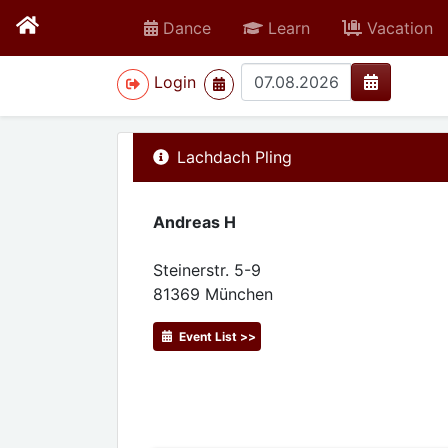
Dance
Learn
Vacation
>
Login
Lachdach Pling
Andreas H
Steinerstr. 5-9
81369
München
Event List >>