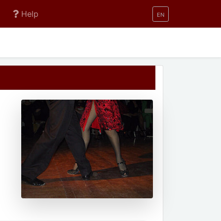
Help
EN