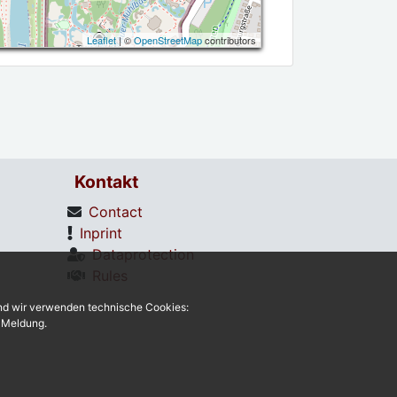
Leaflet
| ©
OpenStreetMap
contributors
Kontakt
Contact
Inprint
Dataprotection
Rules
und wir verwenden technische Cookies:
r Meldung.