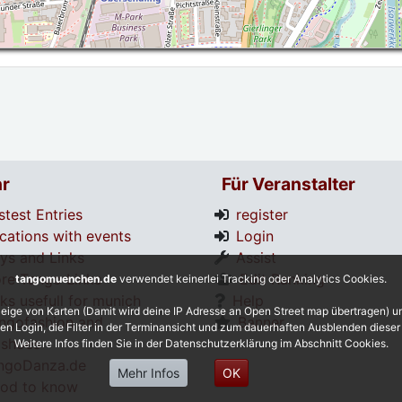
r
Für Veranstalter
stest Entries
register
cations with events
Login
tys and Links
Assist
re Tango Links
Edit Ranking
tangomuenchen.de
verwendet keinerlei Tracking oder Analytics Cookies.
nks usefull for munich
Help
eige von Karten (Damit wird deine IP Adresse an Open Street map übertragen) 
ngofashion and
Banner
 den Login, die Filter in der Terminansicht und zum dauerhaften Ausblenden diese
shoes
Weitere Infos finden Sie in der Datenschutzerklärung im Abschnitt Cookies.
ngoDanza.de
Mehr Infos
OK
od to know