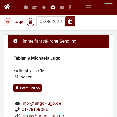
EN
>
Login
Himmelfahrtskirche Sendling
Fabian y Michaela Lugo
Kidlerstrasse 15
München
Event List >>
info@tango-lugo.de
01779109096
https://tango-lugo.de