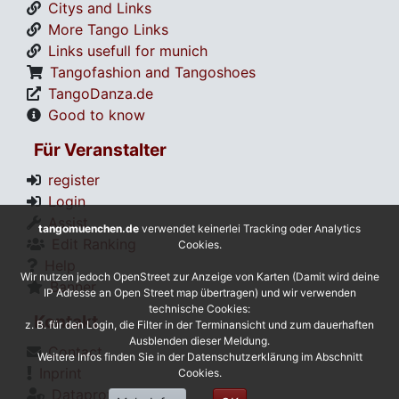
Citys and Links
More Tango Links
Links usefull for munich
Tangofashion and Tangoshoes
TangoDanza.de
Good to know
Für Veranstalter
register
Login
Assist
tangomuenchen.de
verwendet keinerlei Tracking oder Analytics
Edit Ranking
Cookies.
Help
Wir nutzen jedoch OpenStreet zur Anzeige von Karten (Damit wird deine
Banner
IP Adresse an Open Street map übertragen) und wir verwenden
technische Cookies:
Kontakt
z. B. für den Login, die Filter in der Terminansicht und zum dauerhaften
Ausblenden dieser Meldung.
Contact
Weitere Infos finden Sie in der Datenschutzerklärung im Abschnitt
Inprint
Cookies.
Dataprotection