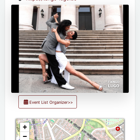
Event List Organizer>>
+
−