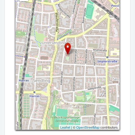
Leaflet
| ©
OpenStreetMap
contributors