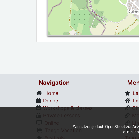
Navigation
Meh
Home
La
Dance
Lo
Workshops & classes
Ci
Private Lessons
Mo
Online
Li
Wir nutzen jedoch OpenStreet zur Anz
Tango Vacation
Ta
z. B. für
Festivals
Tango