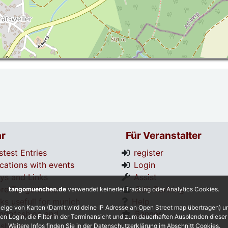
r
Für Veranstalter
stest Entries
register
cations with events
Login
tys and Links
Assist
re Tango Links
Edit Ranking
tangomuenchen.de
verwendet keinerlei Tracking oder Analytics Cookies.
nks usefull for munich
Help
eige von Karten (Damit wird deine IP Adresse an Open Street map übertragen) 
ngofashion and
Banner
 den Login, die Filter in der Terminansicht und zum dauerhaften Ausblenden diese
shoes
Weitere Infos finden Sie in der Datenschutzerklärung im Abschnitt Cookies.