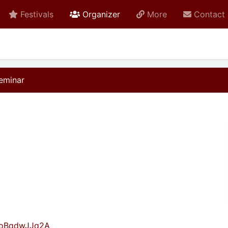
active
Festivals
Organizer
More
Contact
Seminar
mYoBqdwJJq2A