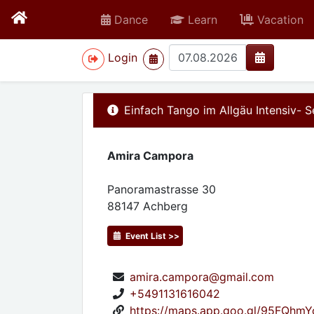
Dance
Learn
Vacation
>
Login
Einfach Tango im Allgäu Intensiv- 
Amira Campora
Panoramastrasse 30
88147
Achberg
Event List >>
amira.campora@gmail.com
+5491131616042
https://maps.app.goo.gl/95FQh