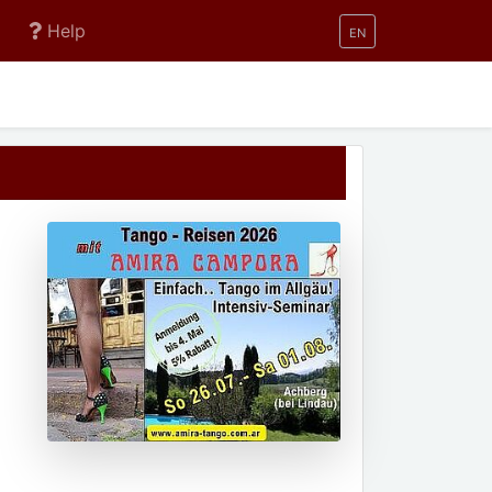
Help
EN