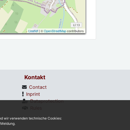
Leaflet
| ©
OpenStreetMap
contributors
Kontakt
Contact
Inprint
Dataprotection
Rules
und wir verwenden technische Cookies:
r Meldung.