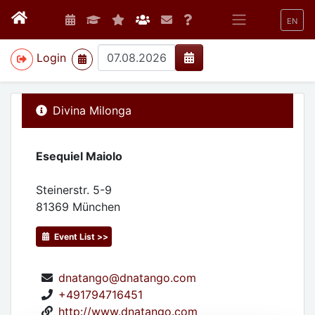
EN
>
Login
Divina Milonga
Esequiel Maiolo
Steinerstr. 5-9
81369
München
Event List >>
dnatango@dnatango.com
+491794716451
http://www.dnatango.com