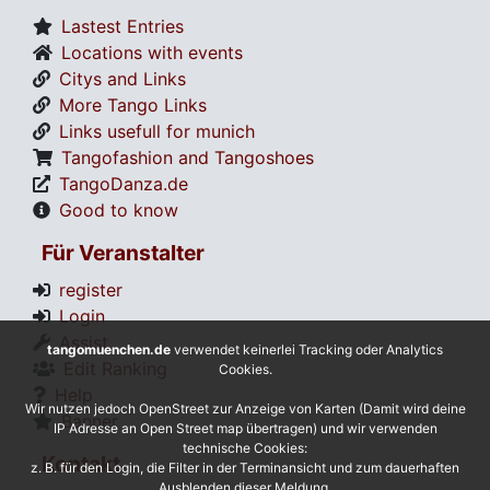
Lastest Entries
Locations with events
Citys and Links
More Tango Links
Links usefull for munich
Tangofashion and Tangoshoes
TangoDanza.de
Good to know
Für Veranstalter
register
Login
Assist
tangomuenchen.de
verwendet keinerlei Tracking oder Analytics
Edit Ranking
Cookies.
Help
Wir nutzen jedoch OpenStreet zur Anzeige von Karten (Damit wird deine
Banner
IP Adresse an Open Street map übertragen) und wir verwenden
technische Cookies:
Kontakt
z. B. für den Login, die Filter in der Terminansicht und zum dauerhaften
Ausblenden dieser Meldung.