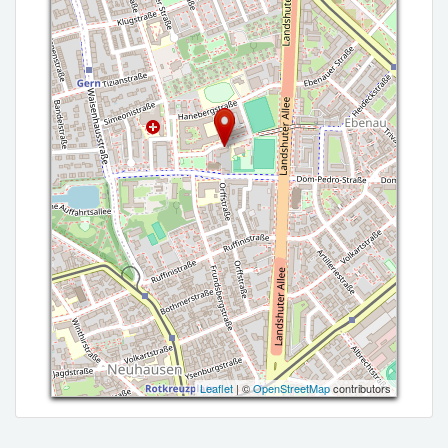
Leaflet
| ©
OpenStreetMap
contributors