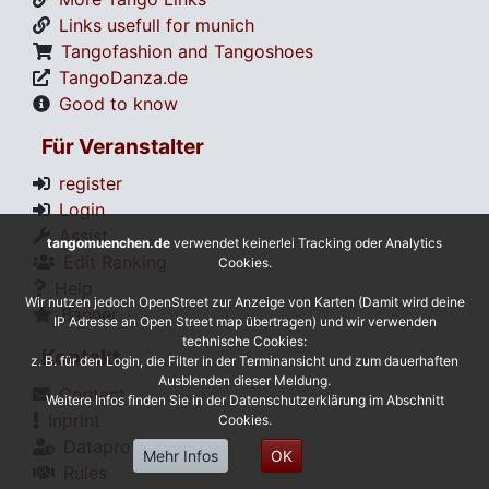
Links usefull for munich
Tangofashion and Tangoshoes
TangoDanza.de
Good to know
Für Veranstalter
register
Login
Assist
tangomuenchen.de
verwendet keinerlei Tracking oder Analytics
Edit Ranking
Cookies.
Help
Wir nutzen jedoch OpenStreet zur Anzeige von Karten (Damit wird deine
Banner
IP Adresse an Open Street map übertragen) und wir verwenden
technische Cookies:
Kontakt
z. B. für den Login, die Filter in der Terminansicht und zum dauerhaften
Ausblenden dieser Meldung.
Contact
Weitere Infos finden Sie in der Datenschutzerklärung im Abschnitt
Inprint
Cookies.
Dataprotection
Mehr Infos
OK
Rules