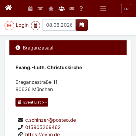
EN
>
Login
Braganzasaal
Evang.-Luth. Christuskirche
Braganzastraße 11
80636
München
Event List >>
c.schinzer@posteo.de
015905269462
https://evnn.de