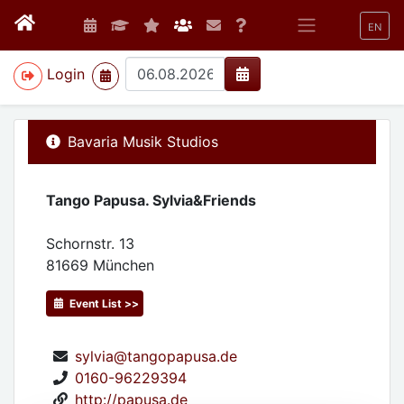
EN
>
Login
Bavaria Musik Studios
Tango Papusa. Sylvia&Friends
Schornstr. 13
81669
München
Event List >>
sylvia@tangopapusa.de
0160-96229394
http://papusa.de