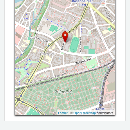
Leaflet
| ©
OpenStreetMap
contributors