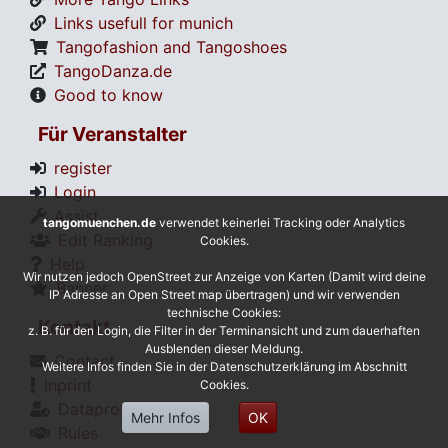
Links usefull for munich
Tangofashion and Tangoshoes
TangoDanza.de
Good to know
Für Veranstalter
register
Login
Assist
tangomuenchen.de
verwendet keinerlei Tracking oder Analytics
Edit Ranking
Cookies.
Help
Wir nutzen jedoch OpenStreet zur Anzeige von Karten (Damit wird deine
Banner
IP Adresse an Open Street map übertragen) und wir verwenden
technische Cookies:
Kontakt
z. B. für den Login, die Filter in der Terminansicht und zum dauerhaften
Ausblenden dieser Meldung.
Contact
Weitere Infos finden Sie in der Datenschutzerklärung im Abschnitt
Inprint
Cookies.
Dataprotection
Mehr Infos
OK
Rules