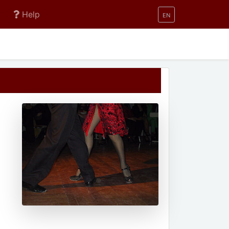
Help
EN