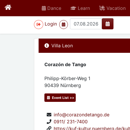
Dance
Learn
Vacation
>
Login
Villa Leon
Corazón de Tango
Philipp-Körber-Weg 1
90439
Nürnberg
Event List >>
info@corazondetango.de
0911/ 231-7400
https://kuf-kultur.nuernberg.de/kul