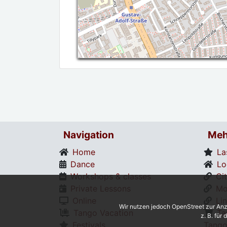
Navigation
Meh
Home
La
Dance
Lo
Workshops & classes
Ci
Private Lessons
Mo
Online
Li
Wir nutzen jedoch OpenStreet zur Anz
Tango Vacation
Ta
z. B. für
Festivals
Tango