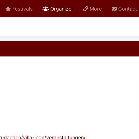
active
Festivals
Organizer
More
Contact
turlaeden/villa-leon/veranstaltungen/