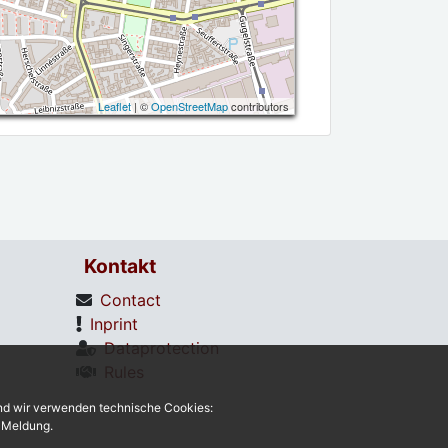
Leaflet
| ©
OpenStreetMap
contributors
Kontakt
Contact
Inprint
Dataprotection
Rules
und wir verwenden technische Cookies:
r Meldung.