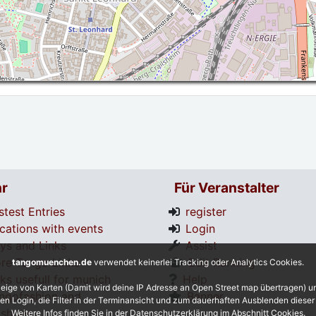
r
Für Veranstalter
stest Entries
register
cations with events
Login
tys and Links
Assist
re Tango Links
Edit Ranking
tangomuenchen.de
verwendet keinerlei Tracking oder Analytics Cookies.
nks usefull for munich
Help
eige von Karten (Damit wird deine IP Adresse an Open Street map übertragen) 
ngofashion and
Banner
 den Login, die Filter in der Terminansicht und zum dauerhaften Ausblenden diese
shoes
Weitere Infos finden Sie in der Datenschutzerklärung im Abschnitt Cookies.