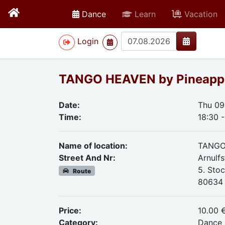
active
Dance
Learn
Vacation
>
Login
TANGO HEAVEN by Pineapp
Date:
Thu 09
Time:
18:30 -
Name of location:
TANGO
Street And Nr:
Arnulfs
5. Sto
Route
80634
Price:
10.00 
Category:
Dance