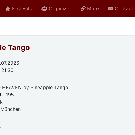
Festivals
Organizer
More
Contact
le Tango
.07.2026
 21:30
 HEAVEN by Pineapple Tango
tr. 195
ck
 München
€