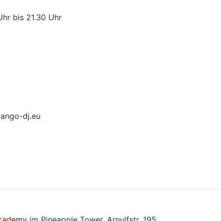
hr bis 21.30 Uhr
ango-dj.eu
Academy
im Pineapple Tower, Arnulfstr. 195