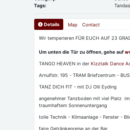
Tags:
Tandas
Details
Map
Contact
Wir temperieren FÜR EUCH AUF 23 GRA
Um unten die Tür zu öffnen, gehe auf
w
TANGO HEAVEN in der
Kizztalk Dance 
Arnulfstr. 195 - TRAM Briefzentrum - BU
TANZ DICH FIT - mit DJ Olli Eyding
angenehmer Tanzboden mit viel Platz im l
traumhaftem Sonnenuntergang
tolle Technik - Klimaanlage - Fenster - Bl
faire Getränkepreise an der Bar