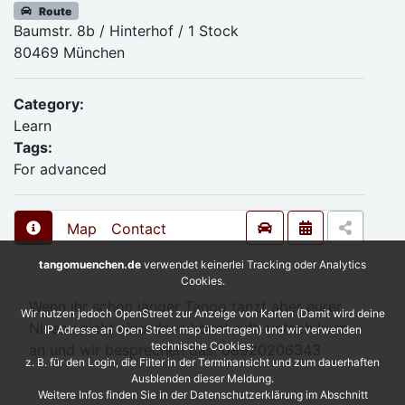
Route
Baumstr. 8b / Hinterhof / 1 Stock
80469 München
Category:
Learn
Tags:
For advanced
Map
Contact
tangomuenchen.de
verwendet keinerlei Tracking oder Analytics
Cookies.
Wenn ihr schon länger Tango tanzt aber eurer
Wir nutzen jedoch OpenStreet zur Anzeige von Karten (Damit wird deine
Niveau nicht einordnen könnt ruft einfach kurz
IP Adresse an Open Street map übertragen) und wir verwenden
technische Cookies:
an und wir besprechen das. 08920206343
z. B. für den Login, die Filter in der Terminansicht und zum dauerhaften
Ausblenden dieser Meldung.
Weitere Infos finden Sie in der Datenschutzerklärung im Abschnitt