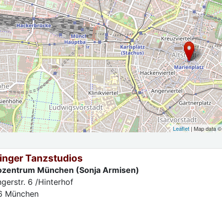
Leaflet
| Map data 
linger Tanzstudios
zentrum München (Sonja Armisen)
ngerstr. 6 /Hinterhof
6
München