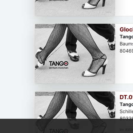
Gloc
Tango
Baumst
8046
DT.0
Tango
Schil
8033
Im AWA 