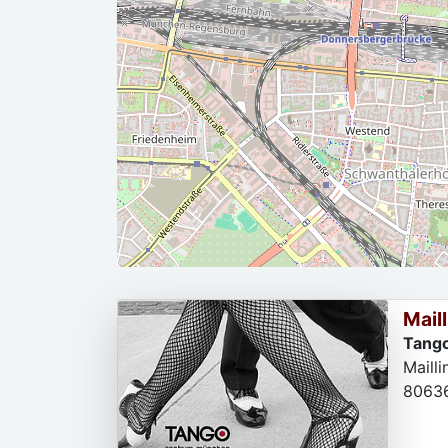
Mail
Tango
Mailli
8063