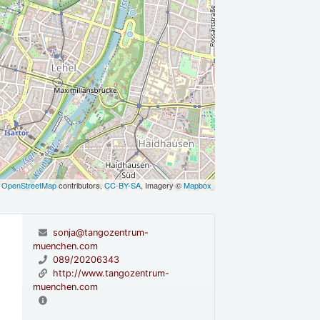
©
OpenStreetMap
contributors,
CC-BY-SA
, Imagery ©
Mapbox
sonja@tangozentrum-
muenchen.com
089/20206343
http://www.tangozentrum-
muenchen.com