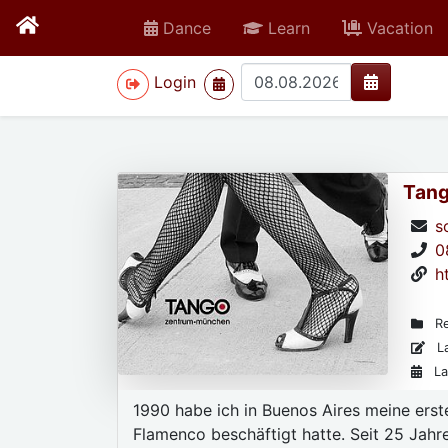
Dance
Learn
Vacation
>
Login
Tang
s
0
h
Re
La
La
1990 habe ich in Buenos Aires meine ers
Flamenco beschäftigt hatte. Seit 25 Jahr