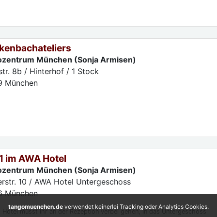
kenbachateliers
zentrum München (Sonja Armisen)
r. 8b / Hinterhof / 1 Stock
9
München
1 im AWA Hotel
zentrum München (Sonja Armisen)
lerstr. 10 / AWA Hotel Untergeschoss
6
München
tangomuenchen.de
verwendet keinerlei Tracking oder Analytics Cookies.
Hotel müsst ihr an der Rezeption verbei gehen, in das Untergeschoss