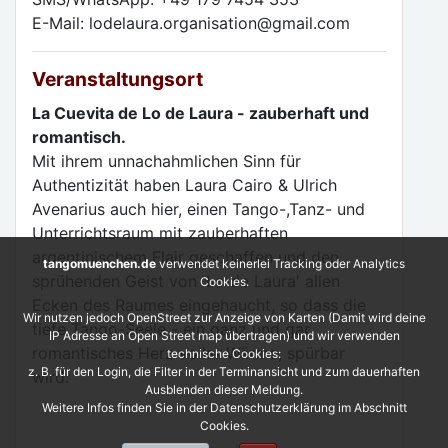
E-Mail: lodelaura.organisation@gmail.com
Veranstaltungsort
La Cuevita de Lo de Laura - zauberhaft und
romantisch.
Mit ihrem unnachahmlichen Sinn für
Authentizität haben Laura Cairo & Ulrich
Avenarius auch hier, einen Tango-,Tanz- und
Unterrichtsraum mit zauberhaften
argentinischem Flair geschaffen und den
tangomuenchen.de
verwendet keinerlei Tracking oder Analytics
sprühenden Geist von 'Lo de Laura' allen
Cookies.
Ecken des Raumes eingehaucht, so dass die
Wir nutzen jedoch OpenStreet zur Anzeige von Karten (Damit wird deine
tiefe Tango-Seele - ein ganz und gar
IP Adresse an Open Street map übertragen) und wir verwenden
romantisches Herz voller Wärme, spürbar
technische Cookies:
z. B. für den Login, die Filter in der Terminansicht und zum dauerhaften
wird.
Ausblenden dieser Meldung.
Weitere Infos finden Sie in der Datenschutzerklärung im Abschnitt
Cookies.