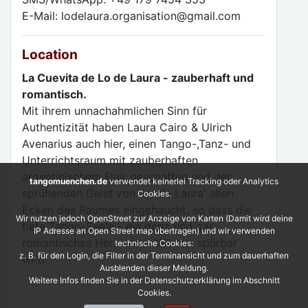
E-Mail: lodelaura.organisation@gmail.com
Location
La Cuevita de Lo de Laura - zauberhaft und
romantisch.
Mit ihrem unnachahmlichen Sinn für
Authentizität haben Laura Cairo & Ulrich
Avenarius auch hier, einen Tango-,Tanz- und
Unterrichtsraum mit zauberhaften
argentinischem Flair geschaffen und den
tangomuenchen.de
verwendet keinerlei Tracking oder Analytics
sprühenden Geist von 'Lo de Laura' allen
Cookies.
Ecken des Raumes eingehaucht, so dass die
Wir nutzen jedoch OpenStreet zur Anzeige von Karten (Damit wird deine
tiefe Tango-Seele - ein ganz und gar
IP Adresse an Open Street map übertragen) und wir verwenden
romantisches Herz voller Wärme, spürbar
technische Cookies:
z. B. für den Login, die Filter in der Terminansicht und zum dauerhaften
wird.
Ausblenden dieser Meldung.
Weitere Infos finden Sie in der Datenschutzerklärung im Abschnitt
Cookies.