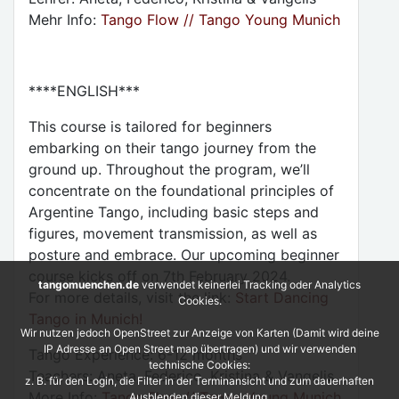
Mehr Info:
Tango Flow // Tango Young Munich
****ENGLISH***
This course is tailored for beginners
embarking on their tango journey from the
ground up. Throughout the program, we’ll
concentrate on the foundational principles of
Argentine Tango, including basic steps and
figures, movement transmission, as well as
posture and embrace. Our upcoming beginner
course kicks off on 7th February 2024.
tangomuenchen.de
verwendet keinerlei Tracking oder Analytics
For more details, visit the link:
Start Dancing
Cookies.
Tango in Munich!
Wir nutzen jedoch OpenStreet zur Anzeige von Karten (Damit wird deine
IP Adresse an Open Street map übertragen) und wir verwenden
Tango Experience: 6-12 months
technische Cookies:
Teachers: Aneta, Federico, Kristina & Vangelis
z. B. für den Login, die Filter in der Terminansicht und zum dauerhaften
More Info:
Tango Flow // Tango Young Munich
Ausblenden dieser Meldung.