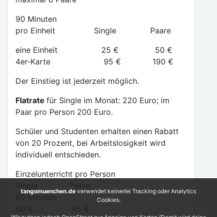
90 Minuten
pro Einheit Single Paare
eine Einheit 25 € 50 €
4er-Karte 95 € 190 €
Der Einstieg ist jederzeit möglich.
Flatrate
für Single im Monat: 220 Euro; im
Paar pro Person 200 Euro.
Schüler und Studenten erhalten einen Rabatt
von 20 Prozent, bei Arbeitslosigkeit wird
individuell entschieden.
Einzelunterricht pro Person
Single Paare
tangomuenchen.de
verwendet keinerlei Tracking oder Analytics
60 Minuten
Cookies.
80 € 45 €