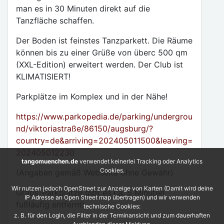
man es in 30 Minuten direkt auf die
Tanzfläche schaffen.
Der Boden ist feinstes Tanzparkett. Die Räume
können bis zu einer Grüße von überc 500 qm
(XXL-Edition) erweitert werden. Der Club ist
KLIMATISIERT!
Parkplätze im Komplex und in der Nähe!
https://www.parkopedia.de/parking/undergrou
nd/viktoriastraße/86150/augsburg/?
country=de&arriving=202405011500&leaving=
202405012230
tangomuenchen.de
verwendet keinerlei Tracking oder Analytics
Cookies.
(Angaben gemäß Webseite ohne Gewähr)
Wir nutzen jedoch OpenStreet zur Anzeige von Karten (Damit wird deine
Gratis-Parkplätze gibt es ca. 5 Minuten
IP Adresse an Open Street map übertragen) und wir verwenden
fußläufig entfernt!
technische Cookies:
z. B. für den Login, die Filter in der Terminansicht und zum dauerhaften