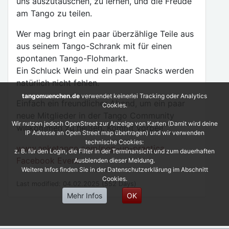
uns auszutauschen, zu lernen, und die Freude
am Tango zu teilen.
Wer mag bringt ein paar überzählige Teile aus
aus seinem Tango-Schrank mit für einen
spontanen Tango-Flohmarkt.
Ein Schluck Wein und ein paar Snacks werden
natürlich nicht fehlen.
tangomuenchen.de
verwendet keinerlei Tracking oder Analytics
Einfach ein freundlicher Abend, um ein paar
Cookies.
neue Mitglieder in der Tango Community
Wir nutzen jedoch OpenStreet zur Anzeige von Karten (Damit wird deine
willkommen zu heißen. Kommt vorbei!
IP Adresse an Open Street map übertragen) und wir verwenden
technische Cookies:
www.anketango.com/pop-up-practica
z. B. für den Login, die Filter in der Terminansicht und zum dauerhaften
Facebook Event
Ausblenden dieser Meldung.
Weitere Infos finden Sie in der Datenschutzerklärung im Abschnitt
Cookies.
Last modified: 04.02.2025 (552 Days)
Mehr Infos
OK