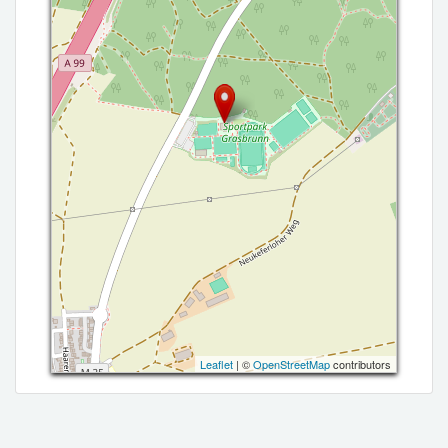
Leaflet
| ©
OpenStreetMap
contributors