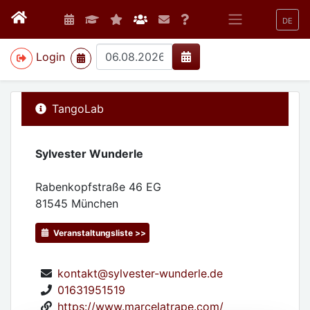
DE
>
Login
TangoLab
Sylvester Wunderle
Rabenkopfstraße 46 EG
81545
München
Veranstaltungsliste >>
kontakt@sylvester-wunderle.de
01631951519
https://www.marcelatrape.com/