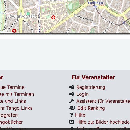
r
Für Veranstalter
ue Termine
Registrierung
te mit Terminen
Login
te und Links
Assistent für Veranstalte
hr Tango Links
Edit Ranking
tografen
Hilfe
ngobücher
Hilfe zu: Bilder hochlad
nks München
Hilfe zu: Banner erstelle