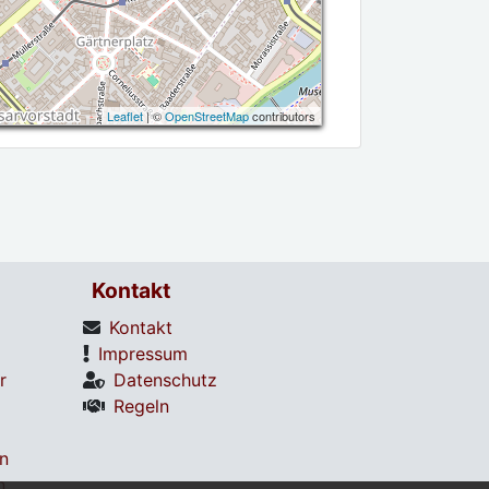
Leaflet
| ©
OpenStreetMap
contributors
Kontakt
Kontakt
Impressum
r
Datenschutz
Regeln
en
n