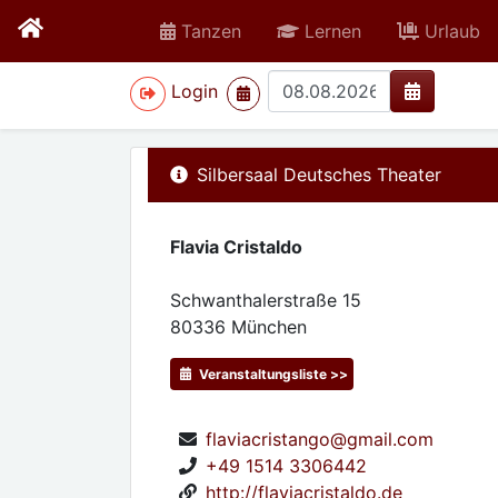
Tanzen
Lernen
Urlaub
>
Login
Silbersaal Deutsches Theater
Flavia Cristaldo
Schwanthalerstraße 15
80336
München
Veranstaltungsliste >>
flaviacristango@gmail.com
+49 1514 3306442
http://flaviacristaldo.de