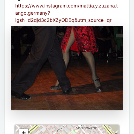
https://www.instagram.com/mattia.y.zuzana.t
ango.germany?
igsh=d2djd3c2bXZyODBq&utm_source=qr
+