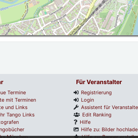
r
Für Veranstalter
ue Termine
Registrierung
te mit Terminen
Login
te und Links
Assistent für Veranstalte
hr Tango Links
Edit Ranking
tografen
Hilfe
ngobücher
Hilfe zu: Bilder hochlad
nks München
Hilfe zu: Banner erstelle