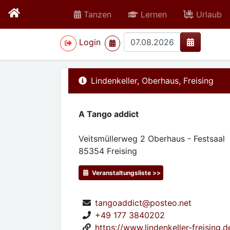
Tanzen
Lernen
Urlaub
>
Login
Lindenkeller, Oberhaus, Freising
A Tango addict
Veitsmüllerweg 2 Oberhaus - Festsaal
85354
Freising
Veranstaltungsliste >>
tangoaddict@posteo.net
+49 177 3840202
https://www.lindenkeller-freising.