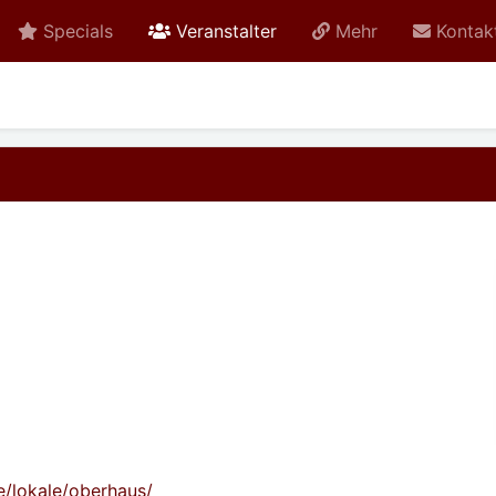
active
Specials
Veranstalter
Mehr
Kontak
de/lokale/oberhaus/