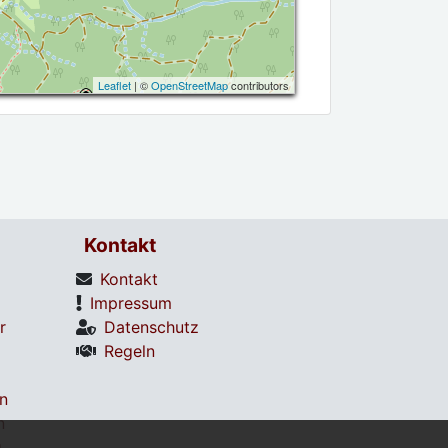
Leaflet
| ©
OpenStreetMap
contributors
Kontakt
Kontakt
Impressum
r
Datenschutz
Regeln
en
n
g