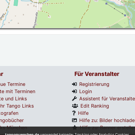
r
Für Veranstalter
ue Termine
Registrierung
te mit Terminen
Login
te und Links
Assistent für Veranstalte
hr Tango Links
Edit Ranking
tografen
Hilfe
ngobücher
Hilfe zu: Bilder hochlad
nks München
Hilfe zu: Banner erstelle
wsletter
Termin mit Registrierun
tangomuenchen.de
verwendet keinerlei Tracking oder Analytics Cookies.