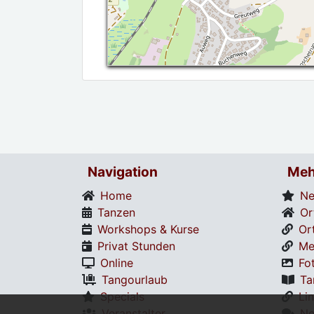
Navigation
Meh
Home
Ne
Tanzen
Or
Workshops & Kurse
Or
Privat Stunden
Me
Online
Fo
Tangourlaub
Ta
Specials
Li
Veranstalter
Ne