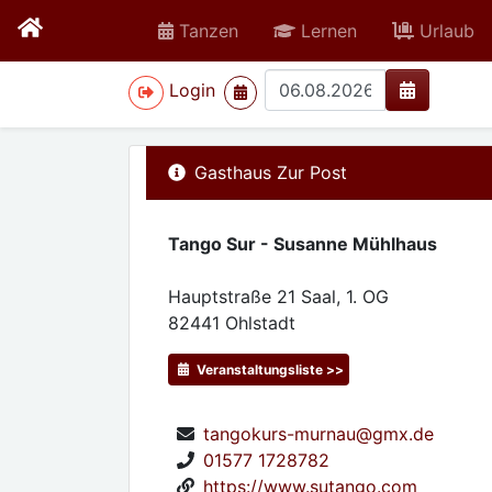
Tanzen
Lernen
Urlaub
>
Login
Gasthaus Zur Post
Tango Sur - Susanne Mühlhaus
Hauptstraße 21 Saal, 1. OG
82441
Ohlstadt
Veranstaltungsliste >>
tangokurs-murnau@gmx.de
01577 1728782
https://www.sutango.com