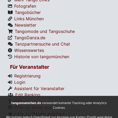
Fotografen
Tangobücher
Links München
Newsletter
Tangomode und Tangoschuhe
TangoDanza.de
Tanzpartnersuche und Chat
Wissenswertes
Historie von tangomünchen
Für Veranstalter
Registrierung
Login
Assistent für Veranstalter
Edit Ranking
Hilfe
tangomuenchen.de
verwendet keinerlei Tracking oder Analytics
Hilfe zu: Bilder hochladen
Cookies.
Hilfe zu: Banner erstellen
Wir nutzen jedoch OpenStreet zur Anzeige von Karten (Damit wird deine