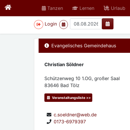
Tanzen
Lernen
Urlaub
>
Login
Evangelisches Gemeindehaus
Christian Söldner
Schützenweg 10 1.OG, großer Saal
83646
Bad Tölz
Veranstaltungsliste >>
c.soeldner@web.de
0173-6979397